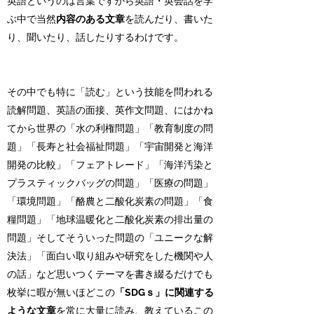
英語というのは言葉ですから英語・英会話を学
ぶ中で当然
内容のある文章
を読んだり、書いた
り、聞いたり、話したりするわけです。
その中でも特に「読む」という技能を問われる
読解問題、英語の面接、英作文問題、にはかね
てから世界の「水の利権問題」「教育制度の問
題」「長寿と社会福祉問題」「宇宙開発と海洋
開発の比較」「フェアトレード」「海洋汚染と
プラスティックバッグの問題」「医療の問題」
「環境問題」「酪農と二酸化炭素の問題」「食
糧問題」「地球温暖化と二酸化炭素の排出量の
問題」そしてそういった問題の「ユニークな解
決法」「面白い取り組みや研究をした機関や人
の話」など思いつくテーマを書き綴るだけでも
枚挙に暇が無いほどこの
「SDGｓ」に関連する
ような文章
を常に大量に読み、教えているこの