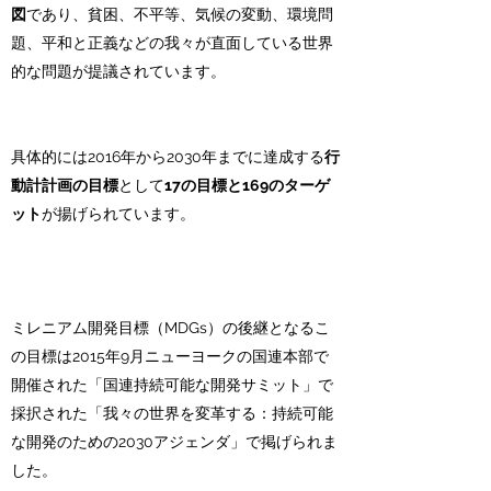
図
であり、貧困、不平等、気候の変動、環境問
題、平和と正義などの我々が直面している世界
的な問題が提議されています。
具体的には2016年から2030年までに達成する
行
動計計画の目標
として
17の目標と169のターゲ
ット
が揚げられています。
ミレニアム開発目標（MDGs）の後継となるこ
の目標は2015年9月ニューヨークの国連本部で
開催された「国連持続可能な開発サミット」で
採択された「我々の世界を変革する：持続可能
な開発のための2030アジェンダ」で掲げられま
した。